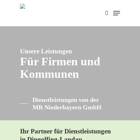
Skip
Menu
to
search
main
content
Unsere Leistungen
Für Firmen und
Kommunen
Dienstleistungen von der
MR Niederbayern GmbH
Ihr Partner für Dienstleistungen
in Dingolfing-Landau